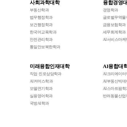
사회과학대학
융합경영
부동산학과
경영학과
법무행정학과
글로벌무역물
보건행정학과
금융보험학과
한국어교육학과
세무회계학과
안전관리학과
AI서비스마케
통일안보북한학과
미래융합인재대학
AI융합대
직업·진로상담학과
AI크리에이터
AI커머스학과
AI부동산빅
모델연기학과
AI스마트팜학
실용영어학과
반려동물산업
국방AI학과