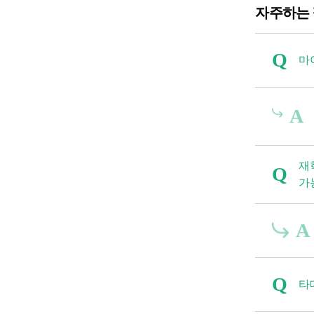
자주하는
Q
마
A
재
Q
가
A
Q
타