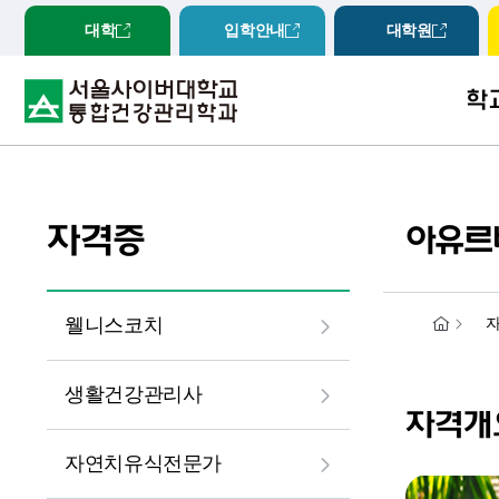
대학
입학안내
대학원
학
학과개
교수진
자격증
아유르
5대 강
웰니스코치
홈
생활건강관리사
자격개
자연치유식전문가