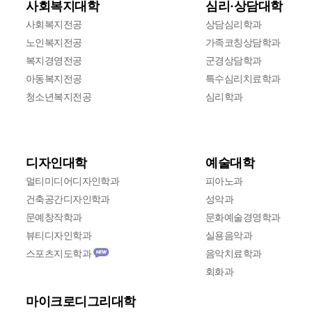
사회복지대학
심리·상담대학
사회복지전공
상담심리학과
노인복지전공
가족코칭상담학과
복지경영전공
군경상담학과
아동복지전공
특수심리치료학과
청소년복지전공
심리학과
디자인대학
예술대학
멀티미디어디자인학과
피아노과
건축공간디자인학과
성악과
문예창작학과
문화예술경영학과
뷰티디자인학과
실용음악과
스포츠지도학과
음악치료학과
new
회화과
마이크로디그리대학