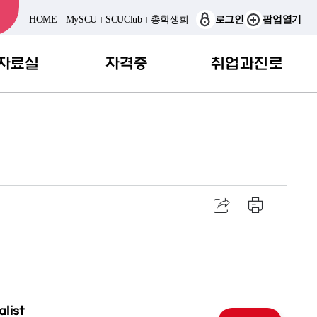
HOME
MySCU
SCUClub
총학생회
로그인
팝업열기
자료실
자격증
취업과진로
동영상
웰니스코치
취업진로이야기
스 리포트
생활건강관리사
사이트
자연치유식 전문가
아유르베다전문가
요가·명상지도사
산림치유지도사
alist