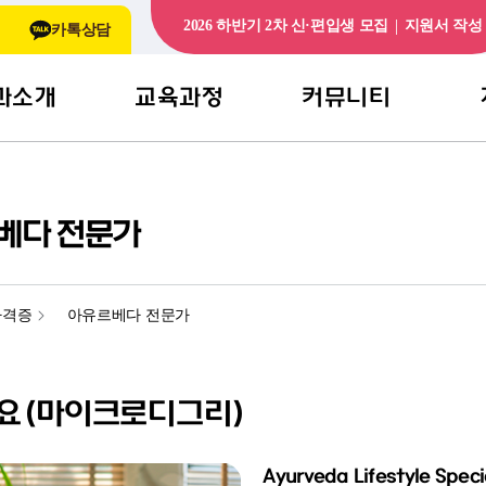
|
2026 하반기 2차 신·편입생 모집
지원서 작성
카톡상담
과소개
교육과정
커뮤니티
요
전공로드맵
학과소식
특강
 소개
교육과정
학교소식
웰니
베다 전문가
점
교과목소개
학과앨범
관련
자격증
아유르베다 전문가
강의맛보기
비교과프로그램
요(마이크로디그리)
Ayurveda Lifestyle Speci