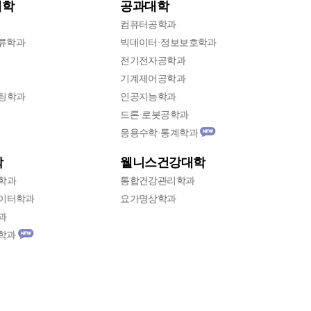
대학
공과대학
컴퓨터공학과
류학과
빅데이터·정보보호학과
전기전자공학과
기계제어공학과
팅학과
인공지능학과
드론·로봇공학과
응용수학·통계학과
new
웰니스건강대학
학
학과
통합건강관리학과
데이터학과
요가명상학과
과
학과
new