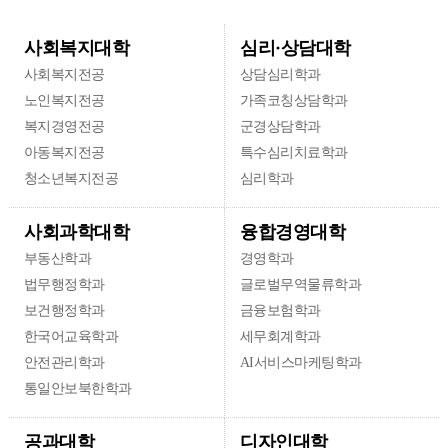
사회복지대학
심리·상담대학
사회복지전공
상담심리학과
노인복지전공
가족코칭상담학과
복지경영전공
군경상담학과
아동복지전공
특수심리치료학과
청소년복지전공
심리학과
융합경영대학
사회과학대학
부동산학과
경영학과
법무행정학과
글로벌무역물류학과
보건행정학과
금융보험학과
한국어교육학과
세무회계학과
안전관리학과
AI서비스마케팅학과
통일안보북한학과
디자인대학
공과대학