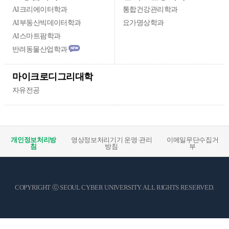
AI크리에이터학과
통합건강관리학과
AI부동산빅데이터학과
요가명상학과
AI스마트팜학과
반려동물산업학과
new
마이크로디그리대학
자유전공
개인정보처리방
영상정보처리기기 운영·관리
이메일무단수집거
침
방침
부
COPYRIGHT ⓒ SEOUL CYBER UNIVERSITY. ALL RIGHTS RESERVED.