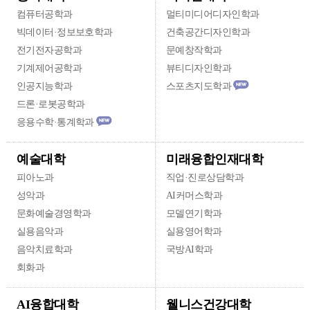
컴퓨터공학과
멀티미디어디자인학과
빅데이터·정보보호학과
건축공간디자인학과
전기전자공학과
문예창작학과
기계제어공학과
뷰티디자인학과
인공지능학과
스포츠지도학과
new
드론·로봇공학과
응용수학·통계학과
new
미래융합인재대학
예술대학
피아노과
직업·진로상담학과
성악과
AI커머스학과
문화예술경영학과
모델연기학과
실용음악과
실용영어학과
음악치료학과
국방AI학과
회화과
웰니스건강대학
AI융합대학